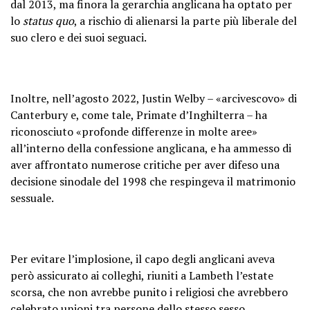
dal 2013, ma finora la gerarchia anglicana ha optato per
lo
status quo
, a rischio di alienarsi la parte più liberale del
suo clero e dei suoi seguaci.
Inoltre, nell’agosto 2022, Justin Welby – «arcivescovo» di
Canterbury e, come tale, Primate d’Inghilterra – ha
riconosciuto «profonde differenze in molte aree»
all’interno della confessione anglicana, e ha ammesso di
aver affrontato numerose critiche per aver difeso una
decisione sinodale del 1998 che respingeva il matrimonio
sessuale.
Per evitare l’implosione, il capo degli anglicani aveva
però assicurato ai colleghi, riuniti a Lambeth l’estate
scorsa, che non avrebbe punito i religiosi che avrebbero
celebrato unioni tra persone dello stesso sesso.