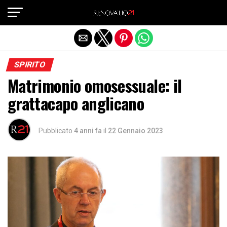
Exit mobile version
SPIRITO
Matrimonio omosessuale: il
grattacapo anglicano
Pubblicato
4 anni fa
il
22 Gennaio 2023