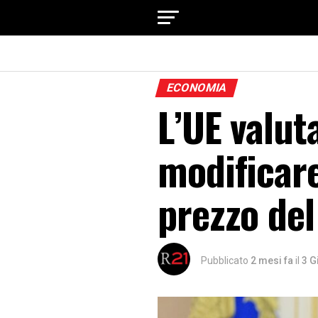
ECONOMIA
L’UE valuta
modificare
prezzo del
Pubblicato
2 mesi fa
il
3 G