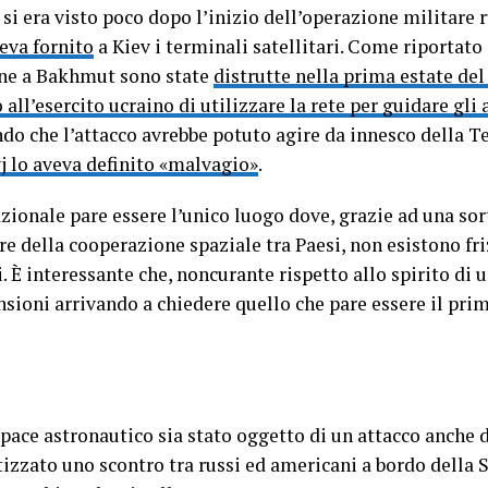
k si era visto poco dopo l’inizio dell’operazione militare 
eva fornito
a Kiev i terminali satellitari. Come riportato
ine a Bakhmut sono state
distrutte nella prima estate del 
ll’esercito ucraino di utilizzare la rete per guidare gli 
ndo che l’attacco avrebbe potuto agire da innesco della T
j lo aveva definito «malvagio»
.
zionale pare essere l’unico luogo dove, grazie ad una sor
vore della cooperazione spaziale tra Paesi, non esistono fr
i. È interessante che, noncurante rispetto allo spirito di u
tensioni arrivando a chiedere quello che pare essere il pr
 pace astronautico sia stato oggetto di un attacco anche 
izzato uno scontro tra russi ed americani a bordo della 