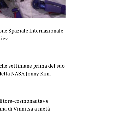
ione Spaziale Internazionale
iev.
oche settimane prima del suo
 della NASA Jonny Kim.
aditore-cosmonauta» e
aina di Vinnitsa a metà