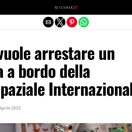
Exit mobile version
vuole arrestare un
 a bordo della
paziale Internaziona
Aprile 2025