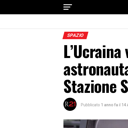
SPAZIO
L’Ucraina 
astronauta
Stazione S
Pubblicato
1 anno fa
il
14 