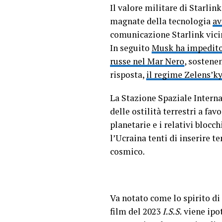
Il valore militare di Starlin
magnate della tecnologia
av
comunicazione Starlink vic
In seguito
Musk ha impedito a
russe nel Mar Nero
, sostene
risposta,
il regime Zelens’ky
La Stazione Spaziale Interna
delle ostilità terrestri a fa
planetarie e i relativi blocch
l’Ucraina tenti di inserire 
cosmico.
Va notato come lo spirito di
film del 2023
I.S.S.
viene ipot