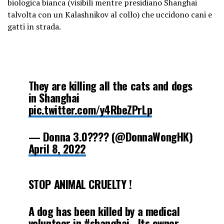
biologica bianca (visibili mentre presidiano Shanghai
talvolta con un Kalashnikov al collo) che uccidono cani e
gatti in strada.
They are killing all the cats and dogs
in Shanghai
pic.twitter.com/y4RbeZPrLp
— Donna 3.0???? (@DonnaWongHK)
April 8, 2022
STOP ANIMAL CRUELTY !
A dog has been killed by a medical
volunteer in
#shanghai
. Its owner