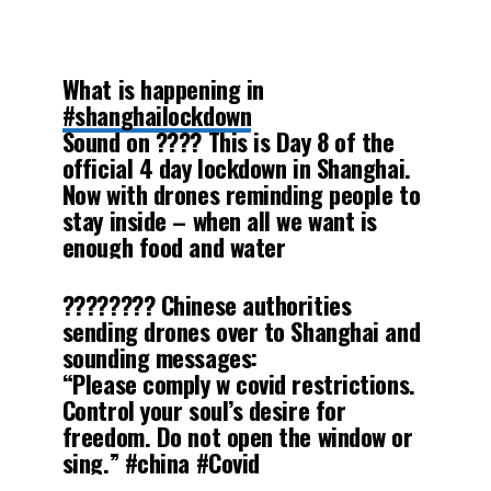
What is happening in
#shanghailockdown
Sound on ???? This is Day 8 of the
official 4 day lockdown in Shanghai.
Now with drones reminding people to
stay inside – when all we want is
enough food and water
#shanghaiprison
#notenoughfood
#Cyberpunk2077
???????? Chinese authorities
pic.twitter.com/2kCDCeiH7b
sending drones over to Shanghai and
sounding messages:
“Please comply w covid restrictions.
— Jeeeeen (@JeeenInExile)
April 8,
Control your soul’s desire for
2022
freedom. Do not open the window or
sing.”
#china
#Covid
pic.twitter.com/KdSibbTwn4