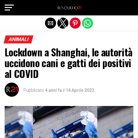
Exit mobile version
ANIMALI
Lockdown a Shanghai, le autorità
uccidono cani e gatti dei positivi
al COVID
Pubblicato
4 anni fa
il
14 Aprile 2022