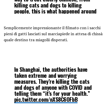
killing cats and dogs to killing
people, this is what happened around
me, help!Please make more people to
see it!
pic.twitter.com/nBbXk7lNmN
Semplicemente impressionante il filmato con i sacchi
pieni di gatti lasciati sul marciapiede in attesa di chissà
— qwertyuiop (@RIGIINSIDE)
April
quale destino tra miagolii disperati.
14, 2022
In Shanghai, the authorities have
taken extreme and worrying
measures. They’re killing the cats
and dogs of anyone with COVID and
telling them “it’s for your health.”
pic.twitter.com/nXS8C6OFbB