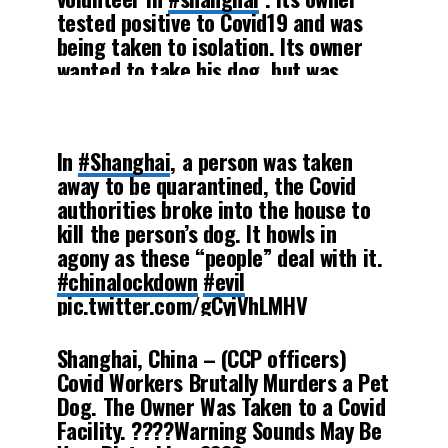
tested positive to Covid19 and was
being taken to isolation. Its owner
wanted to take his dog, but was
denied. They killed the corgi 5
minutes later.
#China
#AnimalLovers
#COVID19
In
#Shanghai
, a person was taken
pic.twitter.com/Z5V92OtTOE
away to be quarantined, the Covid
authorities broke into the house to
— Be a voice, not an echo
kill the person’s dog. It howls in
(@beavoice123)
April 6, 2022
agony as these “people” deal with it.
#chinalockdown
#evil
pic.twitter.com/gCyjVhLMHV
Shanghai, China – (CCP officers)
— Right Wing ONLY! (@RWonly93)
Covid Workers Brutally Murders a Pet
April 11, 2022
Dog. The Owner Was Taken to a Covid
Facility. ????Warning Sounds May Be