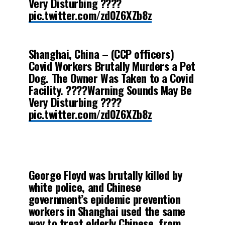
Very Disturbing ????
pic.twitter.com/zd0Z6XZb8z
— H̶y̶e̶i̶n̶ ???????????????? ✝️????
Shanghai, China – (CCP officers)
(@BabeeHyeinK2021)
April 13, 2022
Covid Workers Brutally Murders a Pet
Dog. The Owner Was Taken to a Covid
Facility. ????Warning Sounds May Be
Very Disturbing ????
pic.twitter.com/zd0Z6XZb8z
— H̶y̶e̶i̶n̶ ???????????????? ✝️????
(@BabeeHyeinK2021)
April 13, 2022
George Floyd was brutally killed by
white police, and Chinese
government’s epidemic prevention
workers in Shanghai used the same
way to treat elderly Chinese, from