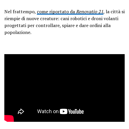
— Right Said Fred (@TheFreds)
April
11, 2022
Nel frattempo,
come riportato da
Renovatio 21
, la città si
riempie di nuove creature: cani robotici e droni volanti
progettati per controllare, spiare e dare ordini alla
popolazione.