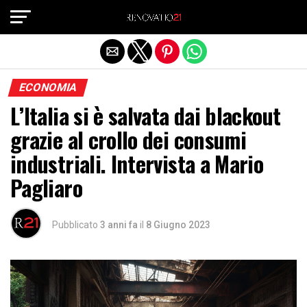
Exit mobile version
ECONOMIA
L’Italia si è salvata dai blackout
grazie al crollo dei consumi
industriali. Intervista a Mario
Pagliaro
Pubblicato
3 anni fa
il
8 Giugno 2023