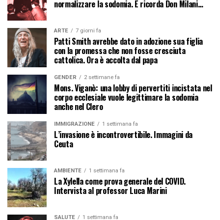
normalizzare la sodomia. E ricorda Don Milani…
ARTE
7 giorni fa
Patti Smith avrebbe dato in adozione sua figlia
con la promessa che non fosse cresciuta
cattolica. Ora è accolta dal papa
GENDER
2 settimane fa
Mons. Viganò: una lobby di pervertiti incistata nel
corpo ecclesiale vuole legittimare la sodomia
anche nel Clero
IMMIGRAZIONE
1 settimana fa
L’invasione è incontrovertibile. Immagini da
Ceuta
AMBIENTE
1 settimana fa
La Xylella come prova generale del COVID.
Intervista al professor Luca Marini
SALUTE
1 settimana fa