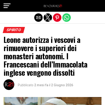
Exit mobile version
SPIRITO
Leone autorizza i vescovi a
rimuovere i superiori dei
monasteri autonomi. I
Francescani dell’Immacolata
inglese vengono dissolti
Pubblicato
2 mesi fa
il
2 Giugno 2026