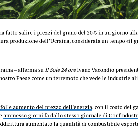
a fatto salire i prezzi del grano del 20% in un giorno alla
tura produzione dell’Ucraina, considerata un tempo «il g
raina – afferma su
Il Sole 24 ore
Ivano Vacondio president
nostro Paese come un terremoto che vede le industrie al
l
folle aumento del prezzo dell’energia
, con il costo del g
me
ammesso giorni fa dallo stesso giornale di Confindustr
ddirittura aumentato la quantità di combustibile esporta