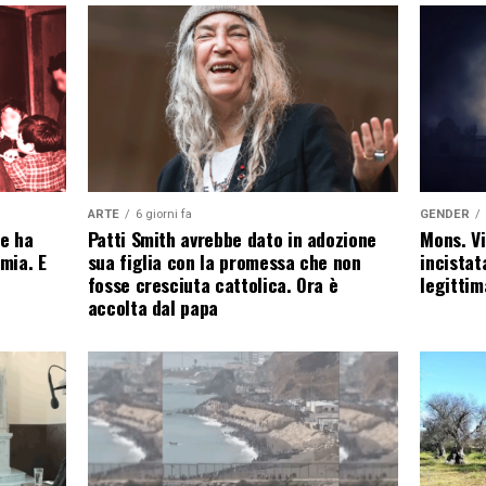
ARTE
6 giorni fa
GENDER
le ha
Patti Smith avrebbe dato in adozione
Mons. Vi
omia. E
sua figlia con la promessa che non
incistat
fosse cresciuta cattolica. Ora è
legittim
accolta dal papa