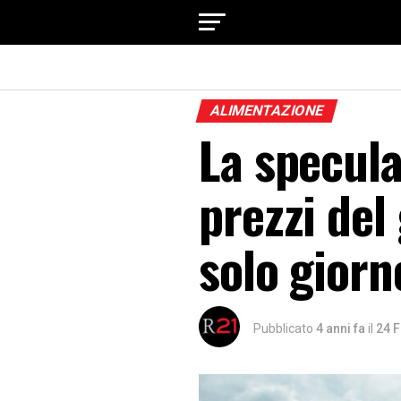
ALIMENTAZIONE
La specula
prezzi del
solo giorn
Pubblicato
4 anni fa
il
24 