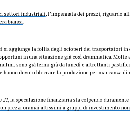
ri settori industriali
, l’impennata dei prezzi, riguardo al
iera bianca
.
si aggiunge la follia degli scioperi dei trasportatori in 
pportuni in una situazione già così drammatica. Molte 
ulini, sono già fermi già da lunedì e altrettanti pastifi
pane hanno dovuto bloccare la produzione per mancanza di
o 21
, la speculazione finanziaria sta colpendo duramente 
con prezzi oramai altissimi a gruppi di investimento non