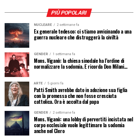
PIÙ POPOLARI
NUCLEARE
2 settimane fa
Ex generale tedesco: ci stiamo avvicinando a una
guerra nucleare che distruggerà la civiltà
GENDER
1 settimana fa
Mons. Viganò: la chiesa sinodale ha l’ordine di
normalizzare la sodomia. E ricorda Don Milani…
ARTE
5 giorni fa
Patti Smith avrebbe dato in adozione sua figlia
con la promessa che non fosse cresciuta
cattolica. Ora è accolta dal papa
GENDER
2 settimane fa
Mons. Viganò: una lobby di pervertiti incistata nel
corpo ecclesiale vuole legittimare la sodomia
anche nel Clero