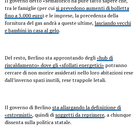
Il governo detto «semaforico ha pure fatto sapere che,
tra le famiglie (per cui
si prevedono aumenti di bolletta
fino a 3.000 euro
) e le imprese, la precedenza della
fornitura del gas andrà a queste ultime,
lasciando vecchi
e bambini in casa al gelo
.
Del resto, Berlino sta approntando degli
«hub di
riscaldamento» dove gli «sfollati energetici»
potranno
cercare di non morire assiderati nello loro abitazioni rese
dall’inverno spazi inutili, rese trappole letali.
Il governo di Berlino
sta allargando la definizione di
«estremisti»
, quindi di
soggetti da reprimere
, a chiunque
dissenta sulla politica statale.