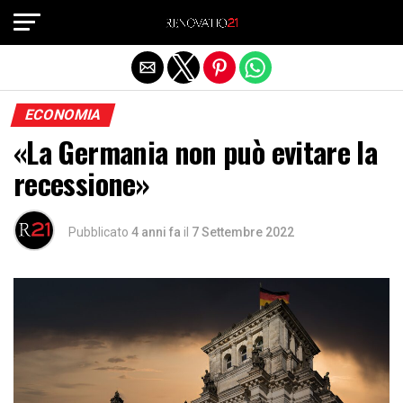
Exit mobile version
ECONOMIA
«La Germania non può evitare la
recessione»
Pubblicato
4 anni fa
il
7 Settembre 2022