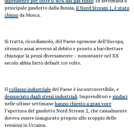
dipendente per oltre il 40% dal gas russo
. In settimana il
principale gasdotto dalla Russia,
il Nord Stream 1, è stato
chiuso
da Mosca.
Si tratta, ricordiamolo, del Paese egemone dell’Europa,
ritenuto assai avverso al debito e pronto a bacchettare
chiunque la pensi diversamente – nonostante nel XX
secolo abbia fatto default tre volte.
Il
collasso industriale
del Paese è incontrovertibile, e
denunciato dagli stessi industriali
. Imprenditori e
sindaci
nelle ultime settimane
hanno chiesto a gran voce
l’apertura del gasdotto Nord Stream 2, che casualmente
doveva essere inaugurato proprio allo scoppio delle
tensioni in Ucraina.