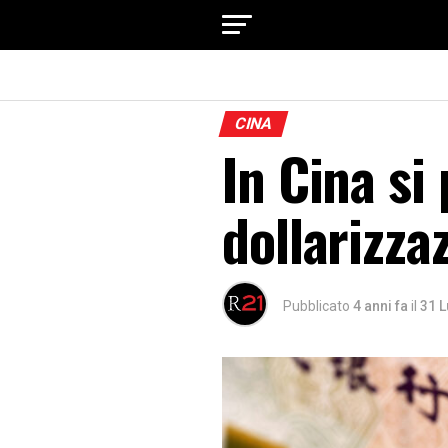
CINA
In Cina si 
dollarizza
Pubblicato
4 anni fa
il
31 L