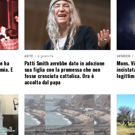
ARTE
6 giorni fa
GENDER
le ha
Patti Smith avrebbe dato in adozione
Mons. Vi
omia. E
sua figlia con la promessa che non
incistat
fosse cresciuta cattolica. Ora è
legittim
accolta dal papa