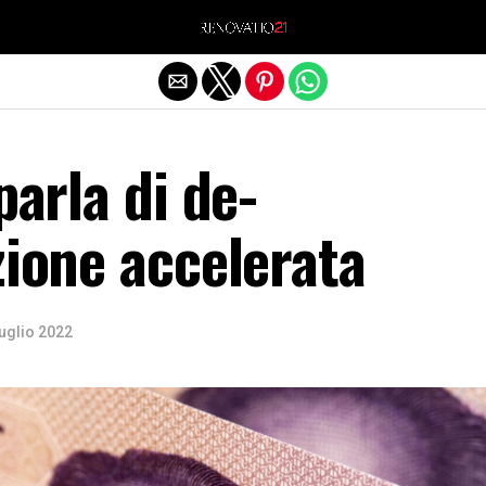
Exit mobile version
parla di de-
zione accelerata
uglio 2022