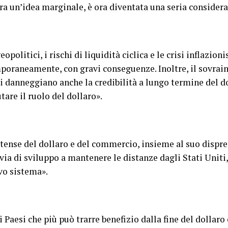
ra un’idea marginale, è ora diventata una seria considera
eopolitici, i rischi di liquidità ciclica e le crisi inflazio
poraneamente, con gravi conseguenze. Inoltre, il sovrai
ti danneggiano anche la credibilità a lungo termine del d
are il ruolo del dollaro».
tense del dollaro e del commercio, insieme al suo disprezz
 via di sviluppo a mantenere le distanze dagli Stati Unit
vo sistema».
 Paesi che più può trarre benefizio dalla fine del dollar