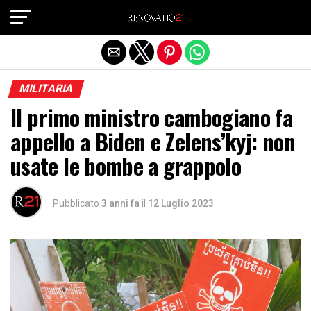
Exit mobile version
MILITARIA
Il primo ministro cambogiano fa
appello a Biden e Zelens’kyj: non
usate le bombe a grappolo
Pubblicato
3 anni fa
il
12 Luglio 2023