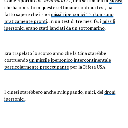
Come riportato da
Renovatio 21
, una settimana fa
Mosca
,
che ha operato in queste settimane continui test, ha
fatto sapere che i suoi
missili ipersonici Tsirkon sono
praticamente pronti
. In un test di tre mesi fa, i
missili
ipersonici erano stati lanciati da un sottomarino
.
Era trapelato lo scorso anno che la Cina starebbe
costruendo
un missile ipersonico intercontinentale
particolarmente preoccupante
per la Difesa USA.
I cinesi starebbero anche sviluppando, unici, dei
droni
ipersonici
.