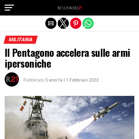
Exit mobile version
MILITARIA
Il Pentagono accelera sulle armi
ipersoniche
Pubblicato
5 anni fa
il
1 Febbraio 2022