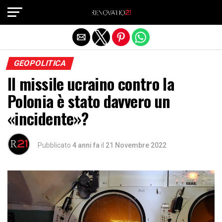
Exit mobile version
GEOPOLITICA
Il missile ucraino contro la
Polonia è stato davvero un
«incidente»?
Pubblicato
4 anni fa
il
21 Novembre 2022