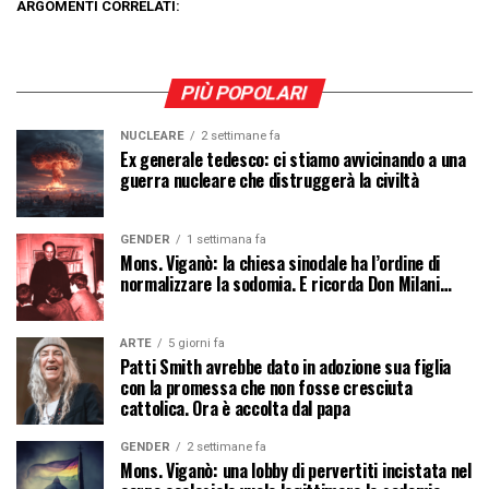
ARGOMENTI CORRELATI:
PIÙ POPOLARI
NUCLEARE
2 settimane fa
Ex generale tedesco: ci stiamo avvicinando a una
guerra nucleare che distruggerà la civiltà
GENDER
1 settimana fa
Mons. Viganò: la chiesa sinodale ha l’ordine di
normalizzare la sodomia. E ricorda Don Milani…
ARTE
5 giorni fa
Patti Smith avrebbe dato in adozione sua figlia
con la promessa che non fosse cresciuta
cattolica. Ora è accolta dal papa
GENDER
2 settimane fa
Mons. Viganò: una lobby di pervertiti incistata nel