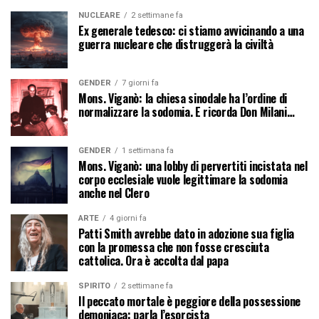
NUCLEARE
2 settimane fa
Ex generale tedesco: ci stiamo avvicinando a una
guerra nucleare che distruggerà la civiltà
GENDER
7 giorni fa
Mons. Viganò: la chiesa sinodale ha l’ordine di
normalizzare la sodomia. E ricorda Don Milani…
GENDER
1 settimana fa
Mons. Viganò: una lobby di pervertiti incistata nel
corpo ecclesiale vuole legittimare la sodomia
anche nel Clero
ARTE
4 giorni fa
Patti Smith avrebbe dato in adozione sua figlia
con la promessa che non fosse cresciuta
cattolica. Ora è accolta dal papa
SPIRITO
2 settimane fa
Il peccato mortale è peggiore della possessione
demoniaca: parla l’esorcista