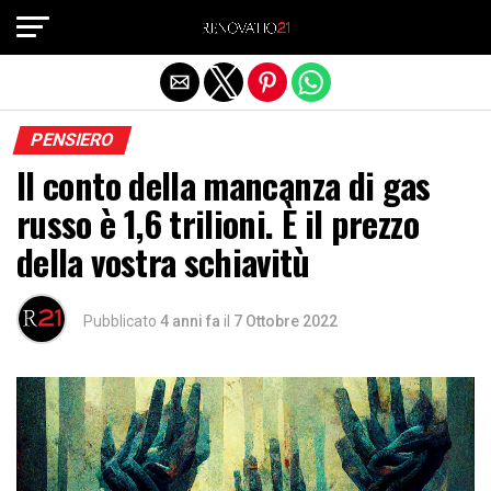
Exit mobile version
PENSIERO
Il conto della mancanza di gas
russo è 1,6 trilioni. È il prezzo
della vostra schiavitù
Pubblicato
4 anni fa
il
7 Ottobre 2022