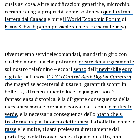
qualsiasi cosa. Altre modificazioni genetiche, microchip,
cessione di ogni proprietà, come sosteneva
quella strana
lettera dal Canada
e pure
il World Economic Forum
di
Klaus Schwab
(«
non possiederai niente e sarai felice
»).
Diventeremo servi telecomandati, mandati in giro con
qualche monetina che potranno
creare demiurgicamente
sul nostro telefonino – ecco il
senso
dell’
inevitabile
euro
digitale
, la famosa
CBDC (
Central Bank Digital Currency
)
che magari se accetterai di usare ti garantirà sconti in
bolletta, altrimenti niente luce acqua gas: non è
fantascienza distopica, è la diligente conseguenza della
meccanica sociale premiale convalidata con il
certificato
verde
, e la necessaria conseguenza dello
Stato che si
trasforma in piattaforma elettronica
. La bolletta, come le
tasse
e le multe, ti sarà prelevata direttamente dal
portafoglio elettronico, senza il quale, di fatto, non