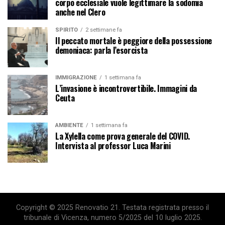
corpo ecclesiale vuole legittimare la sodomia
anche nel Clero
SPIRITO
2 settimane fa
Il peccato mortale è peggiore della possessione
demoniaca: parla l’esorcista
IMMIGRAZIONE
1 settimana fa
L’invasione è incontrovertibile. Immagini da
Ceuta
AMBIENTE
1 settimana fa
La Xylella come prova generale del COVID.
Intervista al professor Luca Marini
Copyright © 2025 Renovatio 21. Testata registrata presso il
tribunale di Vicenza, numero 5/2025 del 10 luglio 2025.