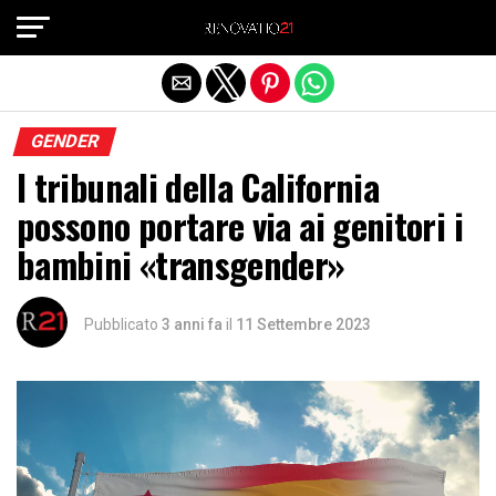
Exit mobile version
GENDER
I tribunali della California
possono portare via ai genitori i
bambini «transgender»
Pubblicato
3 anni fa
il
11 Settembre 2023