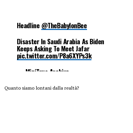
Headline
@TheBabylonBee
Disaster In Saudi Arabia As Biden
Keeps Asking To Meet Jafar
pic.twitter.com/P8a6XYPs3k
— MiniTrue Archive
(@MiniTrueArchive)
July 16, 2022
Quanto siamo lontani dalla realtà?