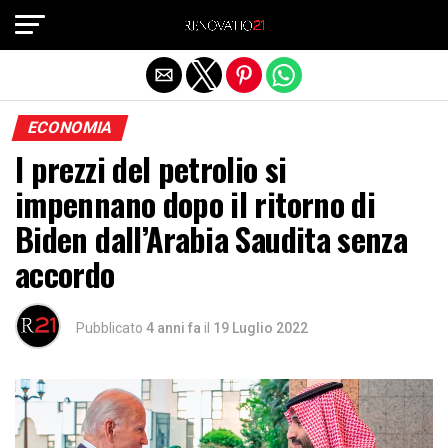
Exit mobile version
ECONOMIA
I prezzi del petrolio si
impennano dopo il ritorno di
Biden dall’Arabia Saudita senza
accordo
Pubblicato
4 anni fa
il
19 Luglio 2022