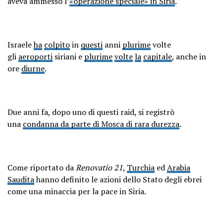
aveva ammesso l’
«operazione speciale» in Siria
.
Israele
ha
colpito
in
questi
anni
plurime
volte
gli
aeroporti
siriani e
plurime
volte
la
capitale
, anche in
ore
diurne
.
Due anni fa, dopo uno di questi raid, si registrò
una
condanna da parte di Mosca di rara durezza
.
Come riportato da
Renovatio 21
,
Turchia
ed
Arabia
Saudita
hanno definito le azioni dello Stato degli ebrei
come una minaccia per la pace in Siria.