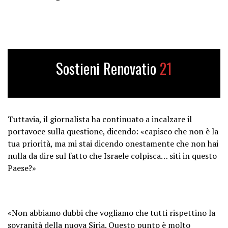
Al Qaeda in Syria is clearly nothing
more than a proxy of Washington…
pic.twitter.com/vkzdj93Fdm
Sostieni Renovatio
21
— Mats Nilsson (@mazzenilsson)
December 13, 2024
Tuttavia, il giornalista ha continuato a incalzare il
portavoce sulla questione, dicendo: «capisco che non è la
tua priorità, ma mi stai dicendo onestamente che non hai
nulla da dire sul fatto che Israele colpisca… siti in questo
Paese?»
«Non abbiamo dubbi che vogliamo che tutti rispettino la
sovranità della nuova Siria. Questo punto è molto