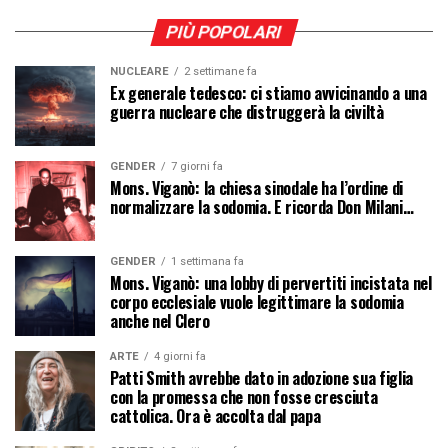
PIÙ POPOLARI
NUCLEARE
2 settimane fa
Ex generale tedesco: ci stiamo avvicinando a una
guerra nucleare che distruggerà la civiltà
GENDER
7 giorni fa
Mons. Viganò: la chiesa sinodale ha l’ordine di
normalizzare la sodomia. E ricorda Don Milani…
GENDER
1 settimana fa
Mons. Viganò: una lobby di pervertiti incistata nel
corpo ecclesiale vuole legittimare la sodomia
anche nel Clero
ARTE
4 giorni fa
Patti Smith avrebbe dato in adozione sua figlia
con la promessa che non fosse cresciuta
cattolica. Ora è accolta dal papa