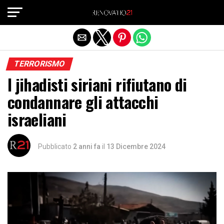
Exit mobile version
TERRORISMO
I jihadisti siriani rifiutano di
condannare gli attacchi
israeliani
Pubblicato
2 anni fa
il
13 Dicembre 2024