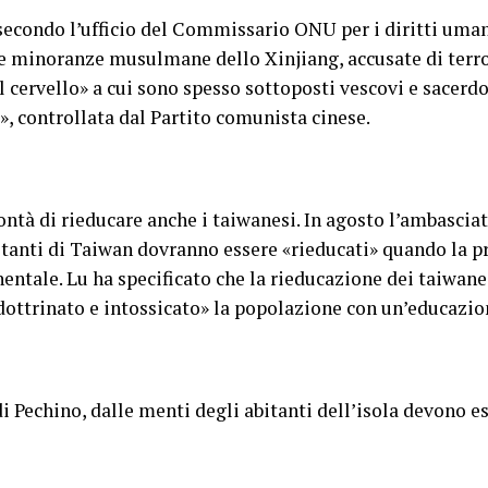
secondo l’ufficio del Commissario ONU per i diritti uman
ltre minoranze musulmane dello Xinjiang, accusate di ter
l cervello» a cui sono spesso sottoposti vescovi e sacerdot
e», controllata dal Partito comunista cinese.
ntà di rieducare anche i taiwanesi. In agosto l’ambasciat
bitanti di Taiwan dovranno essere «rieducati» quando la pr
nentale. Lu ha specificato che la rieducazione dei taiwane
dottrinato e intossicato» la popolazione con un’educazio
 Pechino, dalle menti degli abitanti dell’isola devono es