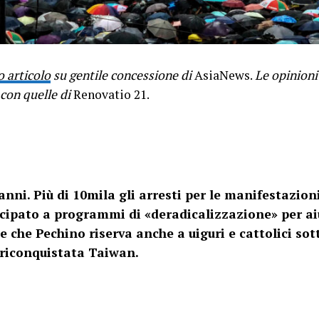
 articolo
su gentile concessione di
AsiaNews.
Le opinioni 
con quelle di
Renovatio 21.
nni. Più di 10mila gli arresti per le manifestazio
ipato a programmi di «deradicalizzazione» per aiut
ne che Pechino riserva anche a uiguri e cattolici sot
 riconquistata Taiwan.