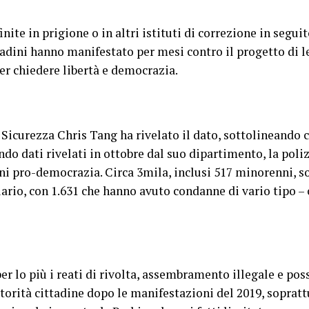
ite in prigione o in altri istituti di correzione in segui
tadini hanno manifestato per mesi contro il progetto di l
per chiedere libertà e democrazia.
a Sicurezza Chris Tang ha rivelato il dato, sottolineando 
do dati rivelati in ottobre dal suo dipartimento, la poliz
ni pro-democrazia. Circa 3mila, inclusi 517 minorenni, son
ario, con 1.631 che hanno avuto condanne di vario tipo – c
 lo più i reati di rivolta, assembramento illegale e posse
utorità cittadine dopo le manifestazioni del 2019, sopratt