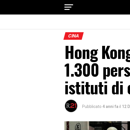
CINA
Hong Kong,
1.300 pers
istituti di
Pubblicato
4 anni fa
il
12 