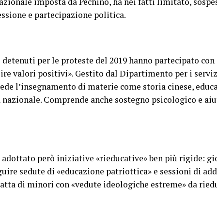
azionale imposta da Pechino, ha nei fatti limitato, sospeso
essione e partecipazione politica.
i detenuti per le proteste del 2019 hanno partecipato co
ire valori positivi». Gestito dal Dipartimento per i serviz
vede l’insegnamento di materie come storia cinese, educa
tà nazionale. Comprende anche sostegno psicologico e aiu
 adottato però iniziative «rieducative» ben più rigide: gi
guire sedute di «educazione patriottica» e sessioni di ad
tratta di minori con «vedute ideologiche estreme» da ried