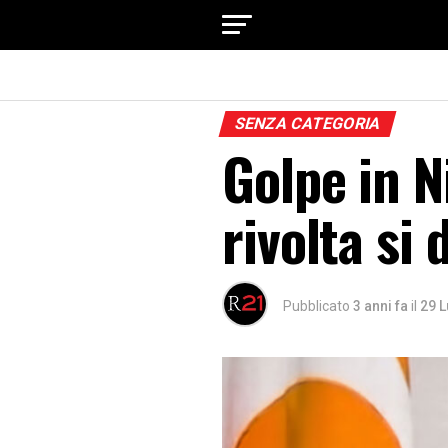
SENZA CATEGORIA
Golpe in Ni
rivolta si
Pubblicato
3 anni fa
il
29 L