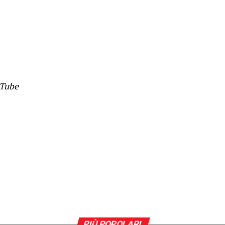
uTube
PIÙ POPOLARI