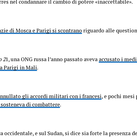
es nel condannare il cambio di potere «inaccettabile».
zie di Mosca e Parigi si scontrano
riguardo alle question
o 2
1, una ONG russa l’anno passato aveva
accusato i media
 Parigi in Mali
.
nnullato gli accordi militari con i francesi
, e pochi mesi
he sosteneva di combattere
.
ca occidentale, e sul Sudan, si dice sia forte la presenza