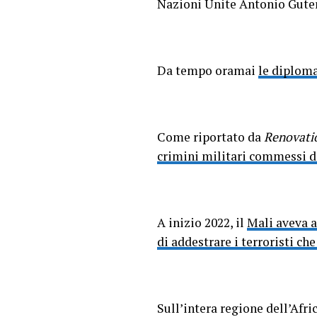
Nazioni Unite Antonio Guterr
Da tempo oramai
le diploma
Come riportato da
Renovati
crimini militari commessi da
A inizio 2022, il
Mali aveva a
di addestrare i terroristi c
Sull’intera regione dell’Afri