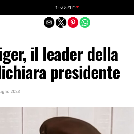
Exit mobile version
ger, il leader della
 dichiara presidente
uglio 2023