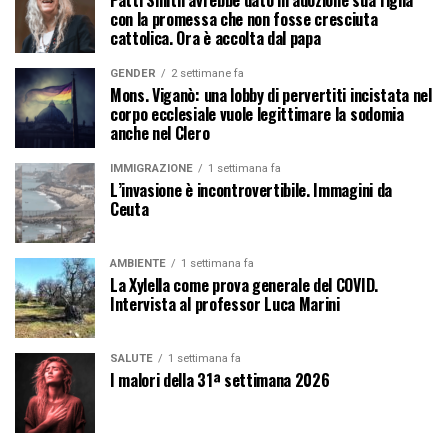
Patti Smith avrebbe dato in adozione sua figlia
con la promessa che non fosse cresciuta
cattolica. Ora è accolta dal papa
GENDER
2 settimane fa
Mons. Viganò: una lobby di pervertiti incistata nel
corpo ecclesiale vuole legittimare la sodomia
anche nel Clero
IMMIGRAZIONE
1 settimana fa
L’invasione è incontrovertibile. Immagini da
Ceuta
AMBIENTE
1 settimana fa
La Xylella come prova generale del COVID.
Intervista al professor Luca Marini
SALUTE
1 settimana fa
I malori della 31ª settimana 2026