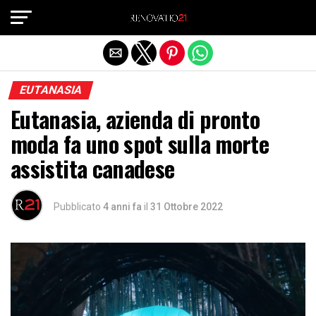
Exit mobile version
EUTANASIA
Eutanasia, azienda di pronto
moda fa uno spot sulla morte
assistita canadese
Pubblicato
4 anni fa
il
31 Ottobre 2022