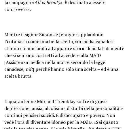
la campagna «
All is Beauty
». È destinata a essere
controversa.
Mentre il signor Simons e Jennyfer applaudono
l’eutanasia come una bella scelta, sui media canadesi
stanno cominciando ad apparire storie di malati di mente
che si sentono costretti ad accedere alla MAiD
[Assistenza medica nella morte secondo la legge
canadese,
ndt
] perché hanno solo una scelta – ed è una
scelta brutta.
Il quarantenne Mitchell Tremblay soffre di grave
depressione, ansia, alcolismo, disturbi della personalità e
continui pensieri suicidi. È disoccupato e povero. Non
vede l’ora di diventare idoneo per la MAiD. «Sai quanto
vale la tua vita per te. E la mia è inutile»,
ha detto a CTV