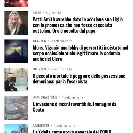
ARTE
5 giorni fa
Patti Smith avrebbe dato in adozione sua figlia
con la promessa che non fosse cresciuta
cattolica. Ora è accolta dal papa
GENDER
2 settimane fa
Mons. Viganò: una lobby di pervertiti incistata nel
corpo ecclesiale vuole legittimare la sodomia
anche nel Clero
SPIRITO
2 settimane fa
Il peccato mortale è peggiore della possessione
demoniaca: parla l’esorcista
IMMIGRAZIONE
1 settimana fa
L’invasione è incontrovertibile. Immagini da
Ceuta
AMBIENTE
1 settimana fa
La Xylella come prova generale del COVID.