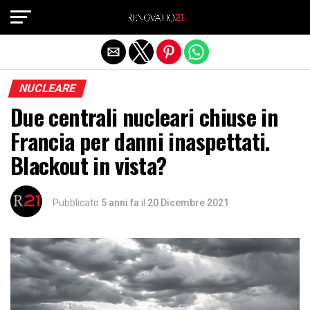
Exit mobile version
NUCLEARE
Due centrali nucleari chiuse in
Francia per danni inaspettati.
Blackout in vista?
Pubblicato
5 anni fa
il
20 Dicembre 2021