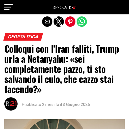
Exit mobile version
GEOPOLITICA
Colloqui con l’Iran falliti, Trump
urla a Netanyahu: «sei
completamente pazzo, ti sto
salvando il culo, che cazzo stai
facendo?»
Pubblicato
2 mesi fa
il
3 Giugno 2026