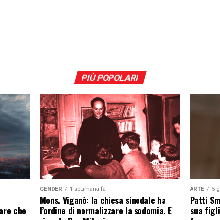
PIÙ POPOLARI
GENDER
1 settimana fa
ARTE
5 g
Mons. Viganò: la chiesa sinodale ha
Patti Sm
l’ordine di normalizzare la sodomia. E
eare che
sua figl