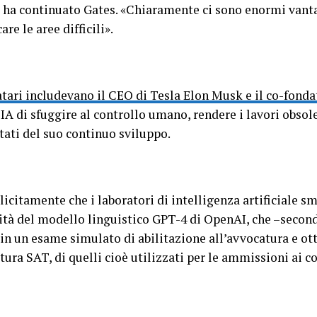
», ha continuato Gates. «Chiaramente ci sono enormi vant
re le aree difficili».
rmatari includevano il CEO di Tesla Elon Musk e il co-fon
’IA di sfuggire al controllo umano, rendere i lavori obsolet
ati del suo continuo sviluppo.
citamente che i laboratori di intelligenza artificiale sm
cità del modello linguistico GPT-4 di OpenAI, che –secondo
in un esame simulato di abilitazione all’avvocatura e ot
tura SAT, di quelli cioè utilizzati per le ammissioni ai c