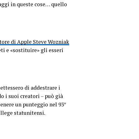
aggi in queste cose… quello
datore di Apple Steve Wozniak
i e «sostituire» gli esseri
ettessero di addestrare i
 i suoi creatori – può già
tenere un punteggio nel 93°
ollege statunitensi.