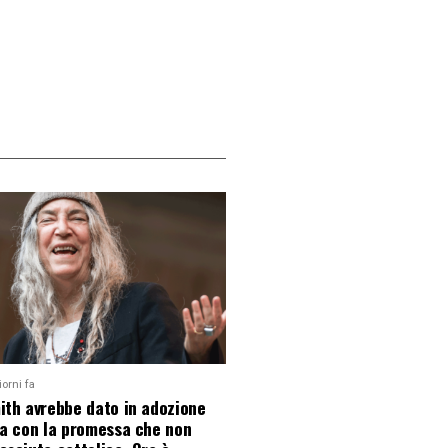
iorni fa
ith avrebbe dato in adozione
ia con la promessa che non