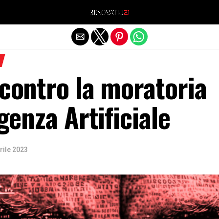
Exit mobile version
 contro la moratoria
igenza Artificiale
rile 2023