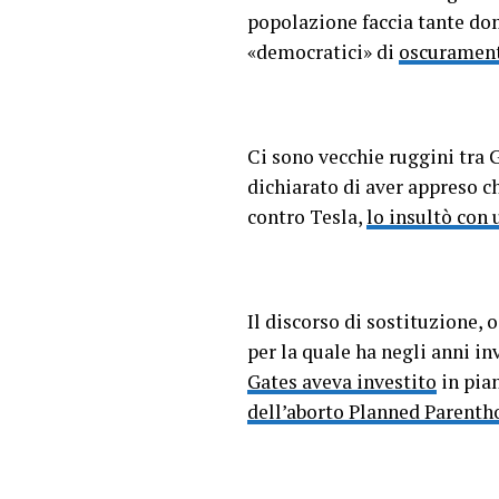
popolazione faccia tante d
«democratici» di
oscurament
Ci sono vecchie ruggini tra
dichiarato di aver appreso c
contro Tesla,
lo insultò con
Il discorso di sostituzione, 
per la quale ha negli anni in
Gates aveva investito
in pia
dell’aborto Planned Parenth