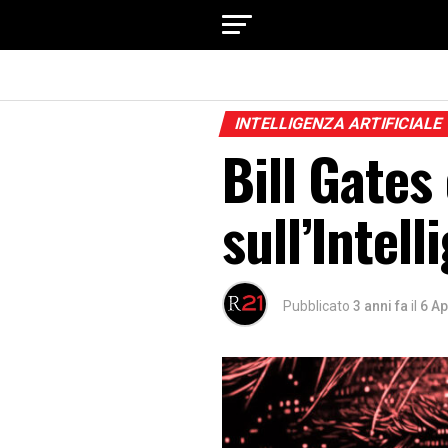
INTELLIGENZA ARTIFICIALE
Bill Gates
sull’Intell
Pubblicato
3 anni fa
il
6 Ap