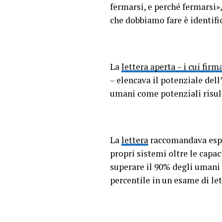
fermarsi, e perché fermarsi
che dobbiamo fare è identifica
La
lettera aperta – i cui fi
– elencava il potenziale dell
umani come potenziali risult
La
lettera
raccomandava espli
propri sistemi oltre le capa
superare il 90% degli umani 
percentile in un esame di let