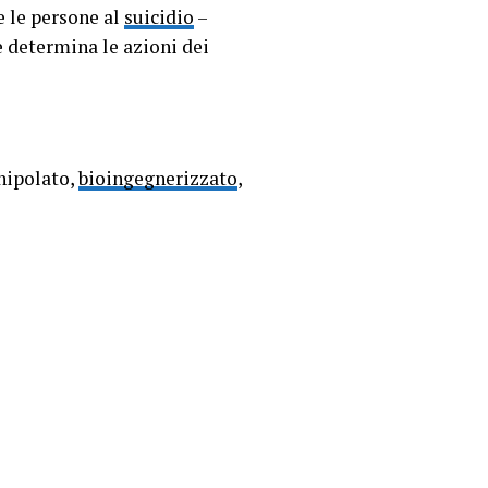
e le persone al
suicidio
–
e determina le azioni dei
anipolato,
bioingegnerizzato
,