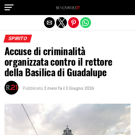
Exit mobile version
SPIRITO
Accuse di criminalità
organizzata contro il rettore
della Basilica di Guadalupe
Pubblicato
2 mesi fa
il
3 Giugno 2026