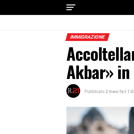
IMMIGRAZIONE
Accoltella
Akbar» in 
Pubblicato
2 mesi fa
il
1 G