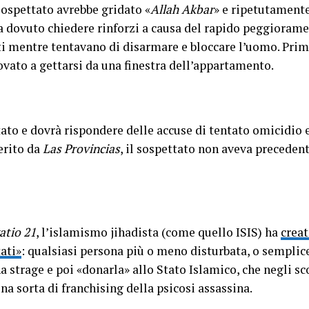
sospettato avrebbe gridato «
Allah Akbar
» e ripetutamente
ha dovuto chiedere rinforzi a causa del rapido peggiorame
ti mentre tentavano di disarmare e bloccare l’uomo. Prim
vato a gettarsi da una finestra dell’appartamento.
stato e dovrà rispondere delle accuse di tentato omicidio 
erito da
Las Provincias
, il sospettato non aveva precedenti
atio 21
, l’islamismo jihadista (come quello ISIS) ha
creat
ati»
: qualsiasi persona più o meno disturbata, o semplic
strage e poi «donarla» allo Stato Islamico, che negli sc
na sorta di franchising della psicosi assassina.