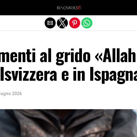
Exit mobile version
menti al grido «Allah
Isvizzera e in Ispagn
iugno 2026