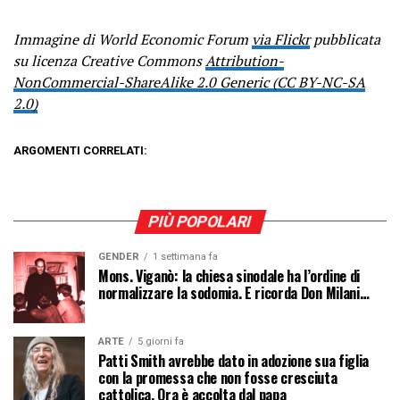
Immagine di World Economic Forum
via Flickr
pubblicata
su licenza Creative Commons
Attribution-
NonCommercial-ShareAlike 2.0 Generic (CC BY-NC-SA
2.0)
ARGOMENTI CORRELATI:
PIÙ POPOLARI
GENDER
1 settimana fa
Mons. Viganò: la chiesa sinodale ha l’ordine di
normalizzare la sodomia. E ricorda Don Milani…
ARTE
5 giorni fa
Patti Smith avrebbe dato in adozione sua figlia
con la promessa che non fosse cresciuta
cattolica. Ora è accolta dal papa