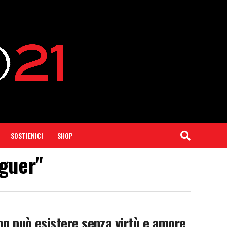
SOSTIENICI
SHOP
aguer"
on può esistere senza virtù e amore