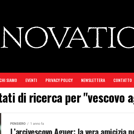
CHI SIAMO
EVENTI
PRIVACY POLICY
NEWSLETTERA
CONTATTO
tati di ricerca per "vescovo 
PENSIERO
1 anno fa
L’arcivescovo Aguer: la vera amicizia n