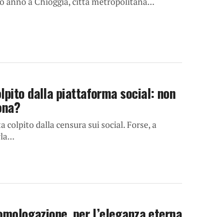
o anno a Chioggia, città metropolitana...
lpito dalla piattaforma social: non
ona?
 colpito dalla censura sui social. Forse, a
a...
’omologazione, per l’eleganza eterna