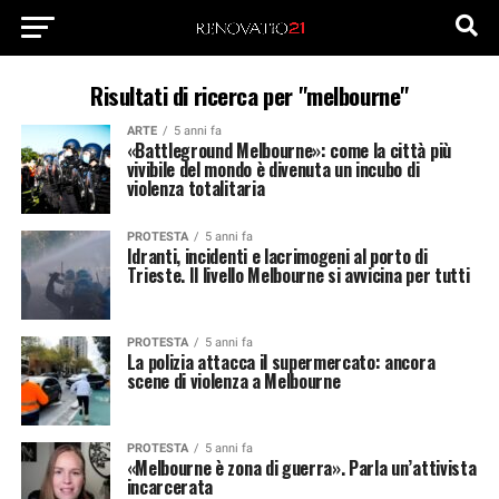
Risultati di ricerca per "melbourne"
ARTE
5 anni fa
«Battleground Melbourne»: come la città più
vivibile del mondo è divenuta un incubo di
violenza totalitaria
PROTESTA
5 anni fa
Idranti, incidenti e lacrimogeni al porto di
Trieste. Il livello Melbourne si avvicina per tutti
PROTESTA
5 anni fa
La polizia attacca il supermercato: ancora
scene di violenza a Melbourne
PROTESTA
5 anni fa
«Melbourne è zona di guerra». Parla un’attivista
incarcerata