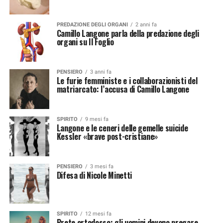
PREDAZIONE DEGLI ORGANI
2 anni fa
Camillo Langone parla della predazione degli
organi su Il Foglio
PENSIERO
3 anni fa
Le furie femministe e i collaborazionisti del
matriarcato: l’accusa di Camillo Langone
SPIRITO
9 mesi fa
Langone e le ceneri delle gemelle suicide
Kessler «brave post-cristiane»
PENSIERO
3 mesi fa
Difesa di Nicole Minetti
SPIRITO
12 mesi fa
Prete ortodosso: gli uomini devono pregare